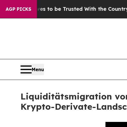
es to be Trusted With the Country’s Memory?
CB
AGP PICKS
Menu
Liquiditätsmigration vo
Krypto-Derivate-Landsch