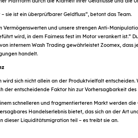
ner Plattform durch die Klarheit ihrer Geldflüsse und die U
– sie ist ein überprüfbarer Geldfluss“, betont das Team.
n Vermögenswerten und unsere strengen Anti-Manipulations-
hrt wird, in dem Fairness fest im Motor verankert ist.“ D
on internem Wash Trading gewährleistet Zoomex, dass jed
ngungen handelt.
nz
ird sich nicht allein an der Produktvielfalt entscheiden
sich der entscheidende Faktor hin zur Vorhersagbarkeit des
 einem schnelleren und fragmentierteren Markt werden die 
rsagbares Handelserlebnis bietet, das sich an der Art un
ieser Liquiditätsmigration teil – es treibt sie an.