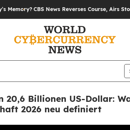
S News Reverses Course, Airs Story on 9/11 Fam
n 20,6 Billionen US-Dollar: 
aft 2026 neu definiert